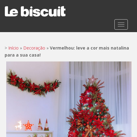
S
k
i
p
TOGGLE
t
o
m
>
Início
»
Decoração
»
Vermelhou: leve a cor mais natalina
a
para a sua casa!
i
n
c
o
n
t
e
n
t