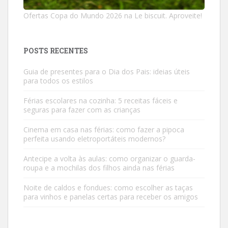
Ofertas Copa do Mundo 2026 na Le biscuit. Aproveite!
POSTS RECENTES
Guia de presentes para o Dia dos Pais: ideias úteis
para todos os estilos
Férias escolares na cozinha: 5 receitas fáceis e
seguras para fazer com as crianças
Cinema em casa nas férias: como fazer a pipoca
perfeita usando eletroportáteis modernos?
Antecipe a volta às aulas: como organizar o guarda-
roupa e a mochilas dos filhos ainda nas férias
Noite de caldos e fondues: como escolher as taças
para vinhos e panelas certas para receber os amigos