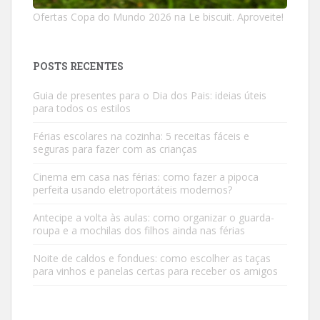
Ofertas Copa do Mundo 2026 na Le biscuit. Aproveite!
POSTS RECENTES
Guia de presentes para o Dia dos Pais: ideias úteis
para todos os estilos
Férias escolares na cozinha: 5 receitas fáceis e
seguras para fazer com as crianças
Cinema em casa nas férias: como fazer a pipoca
perfeita usando eletroportáteis modernos?
Antecipe a volta às aulas: como organizar o guarda-
roupa e a mochilas dos filhos ainda nas férias
Noite de caldos e fondues: como escolher as taças
para vinhos e panelas certas para receber os amigos