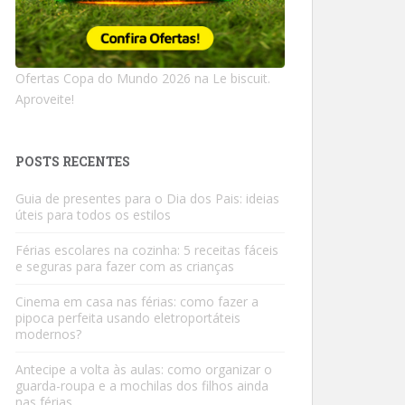
Ofertas Copa do Mundo 2026 na Le biscuit.
Aproveite!
POSTS RECENTES
Guia de presentes para o Dia dos Pais: ideias
úteis para todos os estilos
Férias escolares na cozinha: 5 receitas fáceis
e seguras para fazer com as crianças
Cinema em casa nas férias: como fazer a
pipoca perfeita usando eletroportáteis
modernos?
Antecipe a volta às aulas: como organizar o
guarda-roupa e a mochilas dos filhos ainda
nas férias