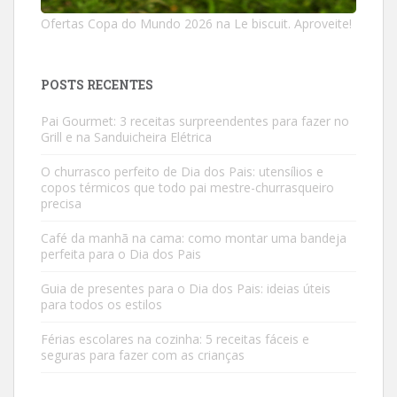
Ofertas Copa do Mundo 2026 na Le biscuit. Aproveite!
POSTS RECENTES
Pai Gourmet: 3 receitas surpreendentes para fazer no
Grill e na Sanduicheira Elétrica
O churrasco perfeito de Dia dos Pais: utensílios e
copos térmicos que todo pai mestre-churrasqueiro
precisa
Café da manhã na cama: como montar uma bandeja
perfeita para o Dia dos Pais
Guia de presentes para o Dia dos Pais: ideias úteis
para todos os estilos
Férias escolares na cozinha: 5 receitas fáceis e
seguras para fazer com as crianças