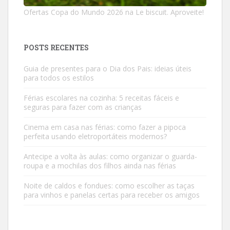
Ofertas Copa do Mundo 2026 na Le biscuit. Aproveite!
POSTS RECENTES
Guia de presentes para o Dia dos Pais: ideias úteis
para todos os estilos
Férias escolares na cozinha: 5 receitas fáceis e
seguras para fazer com as crianças
Cinema em casa nas férias: como fazer a pipoca
perfeita usando eletroportáteis modernos?
Antecipe a volta às aulas: como organizar o guarda-
roupa e a mochilas dos filhos ainda nas férias
Noite de caldos e fondues: como escolher as taças
para vinhos e panelas certas para receber os amigos