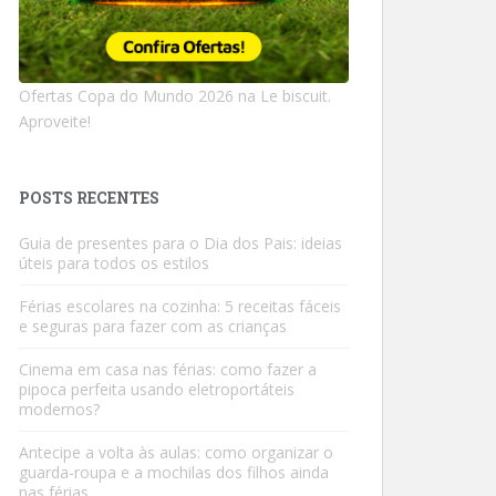
Ofertas Copa do Mundo 2026 na Le biscuit.
Aproveite!
POSTS RECENTES
Guia de presentes para o Dia dos Pais: ideias
úteis para todos os estilos
Férias escolares na cozinha: 5 receitas fáceis
e seguras para fazer com as crianças
Cinema em casa nas férias: como fazer a
pipoca perfeita usando eletroportáteis
modernos?
Antecipe a volta às aulas: como organizar o
guarda-roupa e a mochilas dos filhos ainda
nas férias