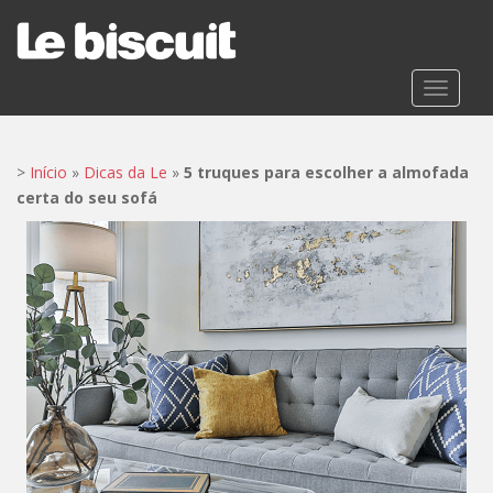
S
k
i
p
TOGGLE
t
o
m
>
Início
»
Dicas da Le
»
5 truques para escolher a almofada
a
certa do seu sofá
i
n
c
o
n
t
e
n
t