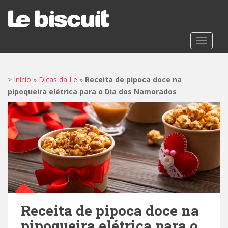
S
k
i
p
TOGGLE
t
o
m
>
Início
»
Dicas da Le
»
Receita de pipoca doce na
a
pipoqueira elétrica para o Dia dos Namorados
i
n
c
o
n
t
e
n
t
Receita de pipoca doce na
pipoqueira elétrica para o