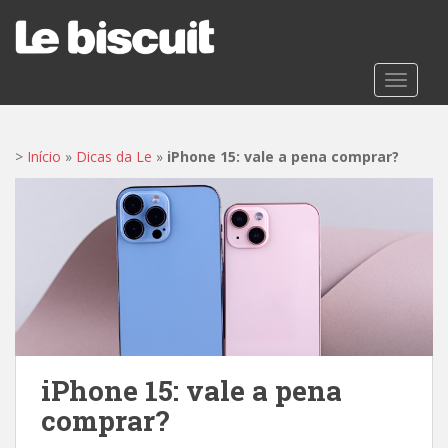
S
k
i
p
TOGGLE
t
o
m
>
Início
»
Dicas da Le
»
iPhone 15: vale a pena comprar?
a
i
n
c
o
n
t
e
n
t
iPhone 15: vale a pena
comprar?