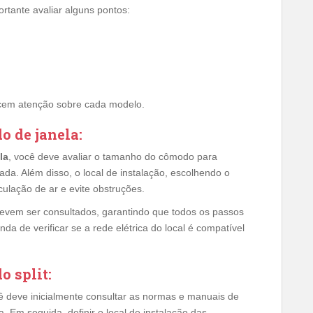
ortante avaliar alguns pontos:
cem atenção sobre cada modelo.
o de janela:
la
, você deve avaliar o tamanho do cômodo para
da. Além disso, o local de instalação, escolhendo o
ulação de ar e evite obstruções.
vem ser consultados, garantindo que todos os passos
a de verificar se a rede elétrica do local é compatível
o split:
 deve inicialmente consultar as normas e manuais de
 Em seguida, definir o local de instalação das