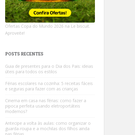
Ofertas Copa do Mundo 2026 na Le biscuit.
Aproveite!
POSTS RECENTES
Guia de presentes para o Dia dos Pais: ideias
úteis para todos os estilos
Férias escolares na cozinha: 5 receitas fáceis
e seguras para fazer com as crianças
Cinema em casa nas férias: como fazer a
pipoca perfeita usando eletroportáteis
modernos?
Antecipe a volta às aulas: como organizar o
guarda-roupa e a mochilas dos filhos ainda
nas férias