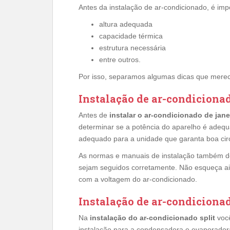
Antes da instalação de ar-condicionado, é imp
altura adequada
capacidade térmica
estrutura necessária
entre outros.
Por isso, separamos algumas dicas que mere
Instalação de ar-condicionad
Antes de
instalar o ar-condicionado de jane
determinar se a potência do aparelho é adequa
adequado para a unidade que garanta boa circ
As normas e manuais de instalação também de
sejam seguidos corretamente. Não esqueça aind
com a voltagem do ar-condicionado.
Instalação de ar-condicionad
Na
instalação do ar-condicionado split
você
instalação para a condensadora e evaporadora.