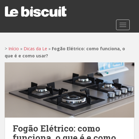
S
k
i
p
TOGGLE
t
o
m
>
Início
»
Dicas da Le
»
Fogão Elétrico: como funciona, o
a
que é e como usar?
i
n
c
o
n
t
e
n
t
Fogão Elétrico: como
funciona, o que é e como