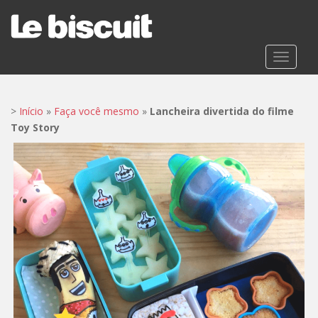
S
k
i
p
TOGGLE
t
o
m
>
Início
»
Faça você mesmo
»
Lancheira divertida do filme
a
Toy Story
i
n
c
o
n
t
e
n
t