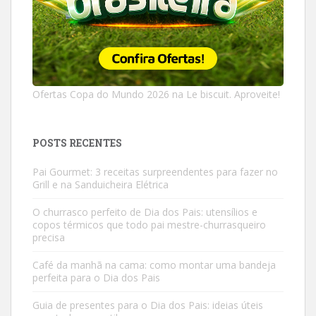
Ofertas Copa do Mundo 2026 na Le biscuit. Aproveite!
POSTS RECENTES
Pai Gourmet: 3 receitas surpreendentes para fazer no
Grill e na Sanduicheira Elétrica
O churrasco perfeito de Dia dos Pais: utensílios e
copos térmicos que todo pai mestre-churrasqueiro
precisa
Café da manhã na cama: como montar uma bandeja
perfeita para o Dia dos Pais
Guia de presentes para o Dia dos Pais: ideias úteis