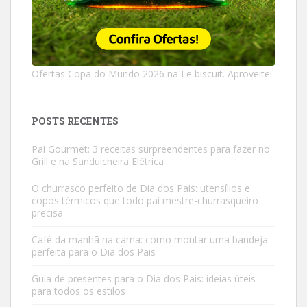
Ofertas Copa do Mundo 2026 na Le biscuit. Aproveite!
POSTS RECENTES
Pai Gourmet: 3 receitas surpreendentes para fazer no
Grill e na Sanduicheira Elétrica
O churrasco perfeito de Dia dos Pais: utensílios e
copos térmicos que todo pai mestre-churrasqueiro
precisa
Café da manhã na cama: como montar uma bandeja
perfeita para o Dia dos Pais
Guia de presentes para o Dia dos Pais: ideias úteis
para todos os estilos