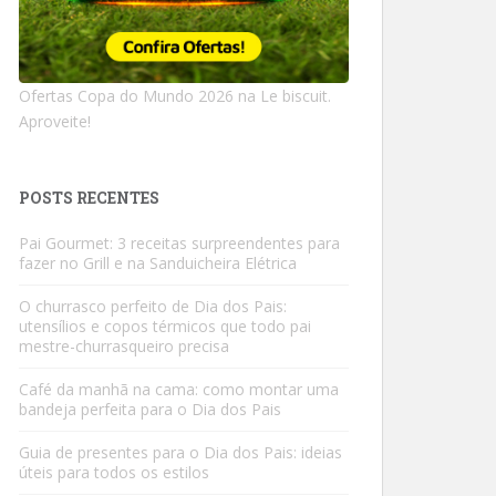
Ofertas Copa do Mundo 2026 na Le biscuit.
Aproveite!
POSTS RECENTES
Pai Gourmet: 3 receitas surpreendentes para
fazer no Grill e na Sanduicheira Elétrica
O churrasco perfeito de Dia dos Pais:
utensílios e copos térmicos que todo pai
mestre-churrasqueiro precisa
Café da manhã na cama: como montar uma
bandeja perfeita para o Dia dos Pais
Guia de presentes para o Dia dos Pais: ideias
úteis para todos os estilos