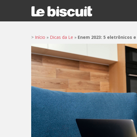
S
k
i
p
t
>
Início
»
Dicas da Le
»
Enem 2023: 5 eletrônicos e
o
m
a
i
n
c
o
n
t
e
n
t