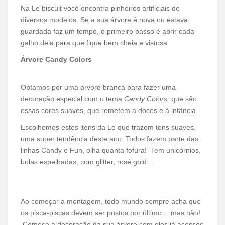
Na Le biscuit você encontra pinheiros artificiais de
diversos modelos. Se a sua árvore é nova ou estava
guardada faz um tempo, o primeiro passo é abrir cada
galho dela para que fique bem cheia e vistosa.
Árvore Candy Colors
Optamos por uma árvore branca para fazer uma
decoração especial com o tema
Candy Colors,
que são
essas cores suaves, que remetem a doces e à infância.
Escolhemos estes itens da Le que trazem tons suaves,
uma super tendência deste ano. Todos fazem parte das
linhas Candy e Fun, olha quanta fofura! Tem unicórnios,
bolas espelhadas, com glitter, rosé gold…
Ao começar a montagem, todo mundo sempre acha que
os pisca-piscas devem ser postos por último… mas não!
Comece a decoração da sua árvore com eles já acessos