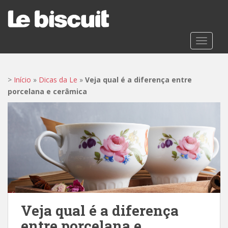
S
k
i
p
TOGGLE
t
o
m
>
Início
»
Dicas da Le
»
Veja qual é a diferença entre
a
porcelana e cerâmica
i
n
c
o
n
t
e
n
t
Veja qual é a diferença
entre porcelana e