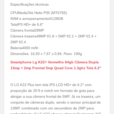
Especificações técnicas:
CPUMediaTek Helio P35 (MT6765)
RAM e armazenamento4/128GB
TelaIPS HD+ de 6,6″
Câmera frontal28MP
Câmera traseira48MP f/1.8 + 5MP f/2.2 + 2MP f/2.4 +
2MP f/2.4
Bateria4000 mAh
Dimensões: 16,50 x 7,67 x 0,84. Peso: 190g
Smartphone Lg K22+ Vermelho 64gb Câmera Dupla
13mp + 2mp Frontal 5mp Quad Core 1.3ghz Tela 6.2″
O
LG K22 Plus tem tela IPS LCD HD+ de 6.2″ com
proporção de 20:9 e notch em formato de gota para
abrigar a sua câmera frontal de 5MP. Já na traseira, um
conjunto de câmeras duplo, sendo o sensor principal de
13MP, combinado com um secundário de 2MP para