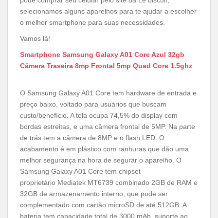
pode comprar seu celular pelo site da Le biscuit,
selecionamos alguns aparelhos para te ajudar a escolher
o melhor smartphone para suas necessidades.
Vamos lá!
Smartphone Samsung Galaxy A01 Core Azul 32gb
Câmera Traseira 8mp Frontal 5mp Quad Core 1.5ghz
O Samsung Galaxy A01 Core tem hardware de entrada e
preço baixo, voltado para usuários que buscam
custo/benefício. A tela ocupa 74,5% do display com
bordas estreitas, e uma câmera frontal de 5MP. Na parte
de trás tem a câmera de 8MP e o flash LED. O
acabamento é em plástico com ranhuras que dão uma
melhor segurança na hora de segurar o aparelho. O
Samsung Galaxy A01 Core tem chipset
proprietário
Mediatek MT6739 combinado 2GB de RAM e
32GB de armazenamento interno, que pode ser
complementado com cartão microSD de até 512GB. A
bateria tem capacidade total de 3000 mAh, suporte ao