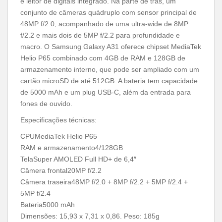
e leitor de digitais integrado. Na parte de trás, um
conjunto de câmeras quádruplo com sensor principal de
48MP f/2.0, acompanhado de uma ultra-wide de 8MP
f/2.2 e mais dois de 5MP f/2.2 para profundidade e
macro. O Samsung Galaxy A31 oferece chipset MediaTek
Helio P65 combinado com 4GB de RAM e 128GB de
armazenamento interno, que pode ser ampliado com um
cartão microSD de até 512GB. A bateria tem capacidade
de 5000 mAh e um plug USB-C, além da entrada para
fones de ouvido.
Especificações técnicas:
CPUMediaTek Helio P65
RAM e armazenamento4/128GB
TelaSuper AMOLED Full HD+ de 6,4″
Câmera frontal20MP f/2.2
Câmera traseira48MP f/2.0 + 8MP f/2.2 + 5MP f/2.4 +
5MP f/2.4
Bateria5000 mAh
Dimensões: 15,93 x 7,31 x 0,86. Peso: 185g