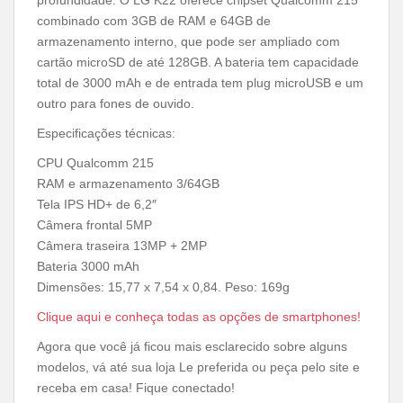
profundidade. O LG K22 oferece chipset Qualcomm 215
combinado com 3GB de RAM e 64GB de
armazenamento interno, que pode ser ampliado com
cartão microSD de até 128GB. A bateria tem capacidade
total de 3000 mAh e de entrada tem plug microUSB e um
outro para fones de ouvido.
Especificações técnicas:
CPU Qualcomm 215
RAM e armazenamento 3/64GB
Tela IPS HD+ de 6,2″
Câmera frontal 5MP
Câmera traseira 13MP + 2MP
Bateria 3000 mAh
Dimensões: 15,77 x 7,54 x 0,84. Peso: 169g
Clique aqui e conheça todas as opções de smartphones!
Agora que você já ficou mais esclarecido sobre alguns
modelos, vá até sua loja Le preferida ou peça pelo site e
receba em casa! Fique conectado!