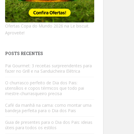
Ofertas Copa do Mundo 2026 na Le biscuit.
Aproveite!
POSTS RECENTES
Pai Gourmet: 3 receitas surpreendentes para
fazer no Grill e na Sanduicheira Elétrica
O churrasco perfeito de Dia dos Pais:
utensílios e copos térmicos que todo pai
mestre-churrasqueiro precisa
Café da manhã na cama: como montar uma
bandeja perfeita para o Dia dos Pais
Guia de presentes para o Dia dos Pais: ideias
úteis para todos os estilos