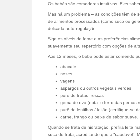
Os bebês são comedores intuitivos. Eles sab
Mas há um problema – as condições têm de se
de alimentos processados ​​(como suco ou gelei
delicada autorregulação.
Siga os níveis de fome e as preferências ali
suavemente seu repertório com opções de alta
Aos 12 meses, o bebê pode estar comendo pu
abacate
nozes
vagens
aspargos ou outros vegetais verdes
puré de frutas frescas
gema de ovo (nota: o ferro das gemas 
purê de lentilhas / feijão (certifique-
carne, frango ou peixe de sabor suave.
Quando se trata de hidratação, prefira leite m
suco de fruta, acreditando que é “saudável”.