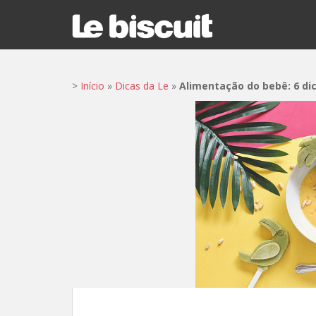
S
k
i
p
t
>
Início
»
Dicas da Le
»
Alimentação do bebê: 6 di
o
m
a
i
n
c
o
n
t
e
n
t