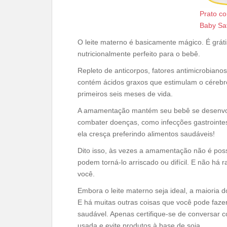
Prato co
Baby Sa
O leite materno é basicamente mágico. É grá
nutricionalmente perfeito para o bebê.
Repleto de anticorpos, fatores antimicrobianos
contém ácidos graxos que estimulam o cérebro
primeiros seis meses de vida.
A amamentação mantém seu bebê se desenvo
combater doenças, como infecções gastrointest
ela cresça preferindo alimentos saudáveis!
Dito isso, às vezes a amamentação não é pos
podem torná-lo arriscado ou difícil. E não há r
você.
Embora o leite materno seja ideal, a maioria
E há muitas outras coisas que você pode faz
saudável. Apenas certifique-se de conversar 
usada e evite produtos à base de soja.