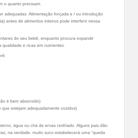
em o quanto precisam.
r adequadas. Alimentação forçada e / ou introdução
a) antes de alimentos inteiros pode interferir nessa
mentares do seu bebê, enquanto procura expandir
 qualidade e ricas em nutrientes.
rê:
não é bem absorvido)
se de que estejam adequadamente cozidos)
aterno, água ou chá de ervas resfriado. Alguns pais dão
 Mas, na verdade, muito suco estabelecerá uma “queda