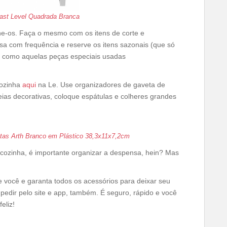
plast Level Quadrada Branca
he-os. Faça o mesmo com os itens de corte e
a com frequência e reserve os itens sazonais (que só
m como aquelas peças especiais usadas
cozinha
aqui
na Le. Use organizadores de gaveta de
deias decorativas, coloque espátulas e colheres grandes
tas Arth Branco em Plástico 38,3x11x7,2cm
 cozinha, é importante organizar a despensa, hein? Mas
e você e garanta todos os acessórios para deixar seu
pedir pelo site e app, também. É seguro, rápido e você
eliz!