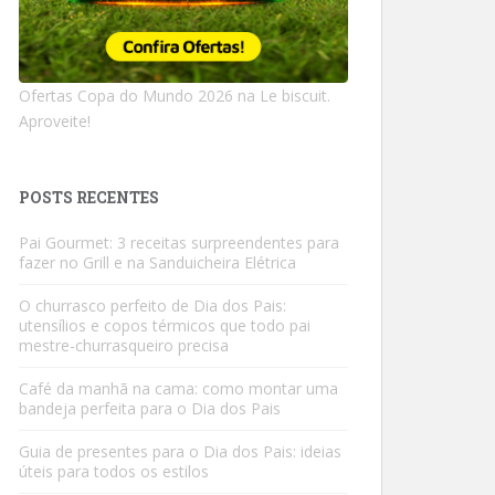
Ofertas Copa do Mundo 2026 na Le biscuit.
Aproveite!
POSTS RECENTES
Pai Gourmet: 3 receitas surpreendentes para
fazer no Grill e na Sanduicheira Elétrica
O churrasco perfeito de Dia dos Pais:
utensílios e copos térmicos que todo pai
mestre-churrasqueiro precisa
Café da manhã na cama: como montar uma
bandeja perfeita para o Dia dos Pais
Guia de presentes para o Dia dos Pais: ideias
úteis para todos os estilos