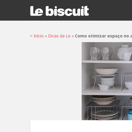
S
k
i
p
t
>
Início
»
Dicas da Le
»
Como otimizar espaço no 
o
m
a
i
n
c
o
n
t
e
n
t