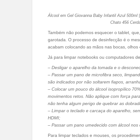
Álcool em Gel Giovanna Baby Infantil Azul 500ml | 
Chato 456 Cerd
Também não podemos esquecer o tablet, que, 
garotada. O processo de desinfecção é o mes
acabam colocando as mãos nas bocas, olhos e
Já para limpar notebooks ou computadores d
–
Desligar o aparelho da tomada e o desconect
– Passar um pano de microfibra seco, limpando
são indicados por não soltarem fiapos, arran
– Colocar um pouco do álcool isopropílico 70%
movimentos retos. Não aplique com força para 
não tenha algum perigo de quebrar as dobrad
– Limpar o teclado e carcaça do aparelho, sem
HDMI;
– Passar um pano umedecido com álcool nos 
Para limpar teclados e mouses, os procedime