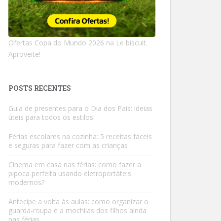
Ofertas Copa do Mundo 2026 na Le biscuit.
Aproveite!
POSTS RECENTES
Guia de presentes para o Dia dos Pais: ideias
úteis para todos os estilos
Férias escolares na cozinha: 5 receitas fáceis
e seguras para fazer com as crianças
Cinema em casa nas férias: como fazer a
pipoca perfeita usando eletroportáteis
modernos?
Antecipe a volta às aulas: como organizar o
guarda-roupa e a mochilas dos filhos ainda
nas férias