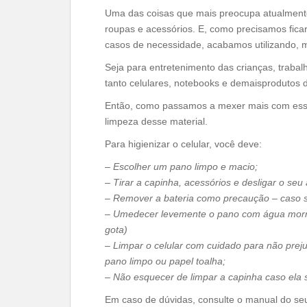
Uma das coisas que mais preocupa atualment
roupas e acessórios. E, como precisamos fic
casos de necessidade, acabamos utilizando, ma
Seja para entretenimento das crianças, traba
tanto celulares, notebooks e demaisprodutos d
Então, como passamos a mexer mais com ess
limpeza desse material.
Para higienizar o celular, você deve:
–
Escolher um pano limpo e macio;
– Tirar a capinha, acessórios e desligar o seu
– Remover a bateria como precaução – caso s
– Umedecer levemente o pano com água morn
gota)
– Limpar o celular com cuidado para não prejud
pano limpo ou papel toalha;
– Não esquecer de limpar a capinha caso ela s
Em caso de dúvidas, consulte o manual do se