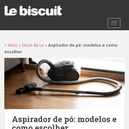
S
k
i
p
TOGGLE
t
o
m
>
Início
»
Dicas da Le
»
Aspirador de pó: modelos e como
a
escolher
i
n
c
o
n
t
e
n
t
Aspirador de pó: modelos e
como escolher