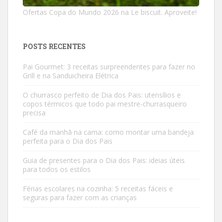
Ofertas Copa do Mundo 2026 na Le biscuit. Aproveite!
POSTS RECENTES
Pai Gourmet: 3 receitas surpreendentes para fazer no
Grill e na Sanduicheira Elétrica
O churrasco perfeito de Dia dos Pais: utensílios e
copos térmicos que todo pai mestre-churrasqueiro
precisa
Café da manhã na cama: como montar uma bandeja
perfeita para o Dia dos Pais
Guia de presentes para o Dia dos Pais: ideias úteis
para todos os estilos
Férias escolares na cozinha: 5 receitas fáceis e
seguras para fazer com as crianças