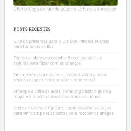
Ofertas Copa do Mundo 2026 na Le biscuit. Aproveite!
POSTS RECENTES
Guia de presentes para o Dia dos Pais: ideias úteis
para todos os estilos
Férias escolares na cozinha: 5 receitas fáceis e
seguras para fazer com as crianças
Cinema em casa nas férias: como fazer a pipoca
perfeita usando eletroportáteis modernos?
Antecipe a volta às aulas: como organizar o guarda-
roupa e a mochilas dos filhos ainda nas férias
Noite de caldos e fondues: como escolher as taças
para vinhos e panelas certas para receber os amigos