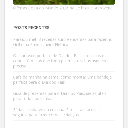
Ofertas Copa do Mundo 2026 na Le biscuit. Aproveite!
POSTS RECENTES
Pai Gourmet: 3 receitas surpreendentes para fazer no
Grill e na Sanduicheira Elétrica
O churrasco perfeito de Dia dos Pais: utensílios e
copos térmicos que todo pai mestre-churrasqueiro
precisa
Café da manhã na cama: como montar uma bandeja
perfeita para o Dia dos Pais
Guia de presentes para o Dia dos Pais: ideias úteis
para todos os estilos
Férias escolares na cozinha: 5 receitas fáceis e
seguras para fazer com as crianças