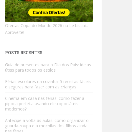
Ofertas Copa do Mundo 2026 na Le biscuit.
Aproveite!
POSTS RECENTES
Guia de presentes para o Dia dos Pais: ideias
úteis para todos os estilos
Férias escolares na cozinha: 5 receitas fáceis
e seguras para fazer com as crianças
Cinema em casa nas férias: como fazer a
pipoca perfeita usando eletroportáteis
modernos?
Antecipe a volta às aulas: como organizar o
guarda-roupa e a mochilas dos filhos ainda
nas férias