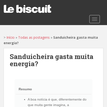
S
k
i
p
TOGGLE
t
o
m
>
Início
»
Todas as postagens
»
Sanduicheira gasta muita
a
energia?
i
n
Sanduicheira gasta muita
c
energia?
o
n
t
e
n
Resumo
t
A boa notícia é que, diferentemente do
que muita gente imagina, a