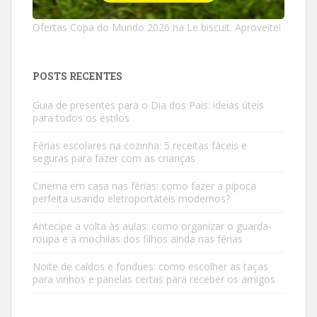
Ofertas Copa do Mundo 2026 na Le biscuit. Aproveite!
POSTS RECENTES
Guia de presentes para o Dia dos Pais: ideias úteis
para todos os estilos
Férias escolares na cozinha: 5 receitas fáceis e
seguras para fazer com as crianças
Cinema em casa nas férias: como fazer a pipoca
perfeita usando eletroportáteis modernos?
Antecipe a volta às aulas: como organizar o guarda-
roupa e a mochilas dos filhos ainda nas férias
Noite de caldos e fondues: como escolher as taças
para vinhos e panelas certas para receber os amigos