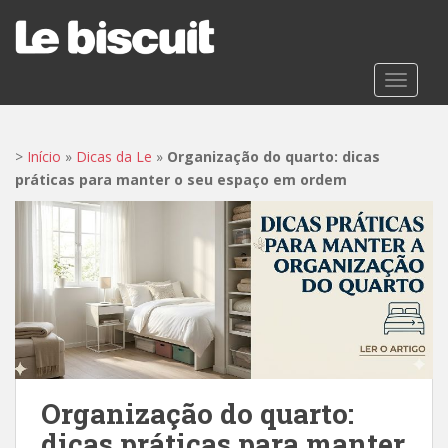
S
k
i
p
TOGGLE
t
o
m
>
Início
»
Dicas da Le
»
Organização do quarto: dicas
a
práticas para manter o seu espaço em ordem
i
n
c
o
n
t
e
n
t
Organização do quarto:
dicas práticas para manter