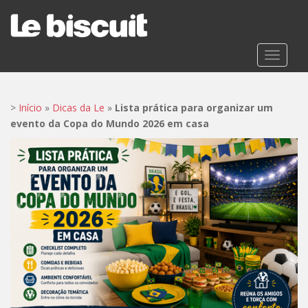
S
k
i
p
TOGGLE
t
o
m
>
Início
»
Dicas da Le
»
Lista prática para organizar um
a
evento da Copa do Mundo 2026 em casa
i
n
c
o
n
t
e
n
t