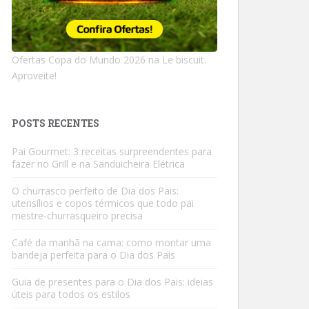
Ofertas Copa do Mundo 2026 na Le biscuit.
Aproveite!
POSTS RECENTES
Pai Gourmet: 3 receitas surpreendentes para
fazer no Grill e na Sanduicheira Elétrica
O churrasco perfeito de Dia dos Pais:
utensílios e copos térmicos que todo pai
mestre-churrasqueiro precisa
Café da manhã na cama: como montar uma
bandeja perfeita para o Dia dos Pais
Guia de presentes para o Dia dos Pais: ideias
úteis para todos os estilos