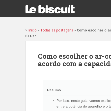
S
k
i
p
t
>
Início
»
Todas as postagens
»
Como escolher o a
o
BTUs?
m
a
i
n
Como escolher o ar-c
c
acordo com a capaci
o
n
t
e
n
Resumo
t
Por isso, neste guia, vamos expli
entre a potência do aparelho e o