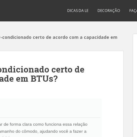
DICAS DA LE
DECORAÇÃO
FAÇ
r-condicionado certo de acordo com a capacidade em
ondicionado certo de
dade em BTUs?
car de forma clara como funciona essa relação
 tamanho do cômodo, ajudando você a fazer a