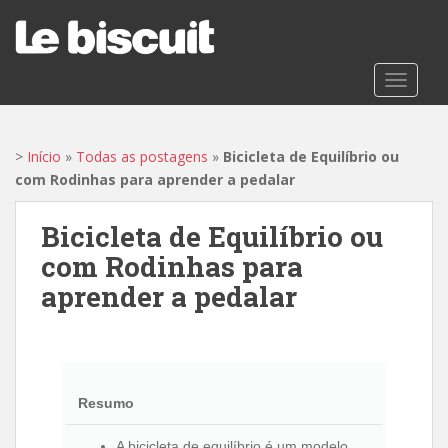
S
k
i
p
TOGGLE
t
o
m
>
Início
»
Todas as postagens
»
Bicicleta de Equilíbrio ou
a
com Rodinhas para aprender a pedalar
i
n
Bicicleta de Equilíbrio ou
c
com Rodinhas para
o
n
aprender a pedalar
t
e
n
t
Resumo
A bicicleta de equilíbrio é um modelo